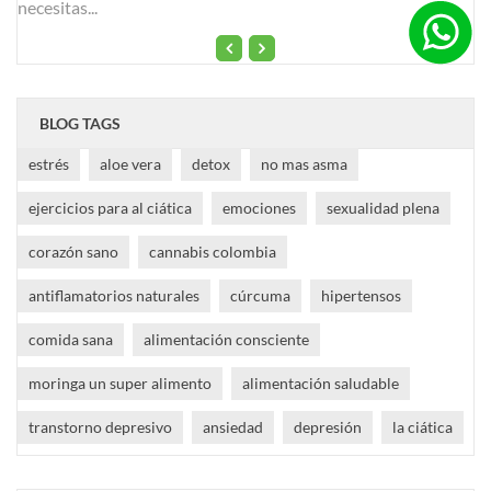
necesitas...
BLOG TAGS
estrés
aloe vera
detox
no mas asma
ejercicios para al ciática
emociones
sexualidad plena
corazón sano
cannabis colombia
antiflamatorios naturales
cúrcuma
hipertensos
comida sana
alimentación consciente
moringa un super alimento
alimentación saludable
transtorno depresivo
ansiedad
depresión
la ciática