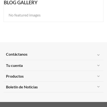
BLOG GALLERY
No featured images
Contáctanos
expand_more
Tu cuenta
expand_more
Productos
expand_more
expand_more
Boletín de Noticias