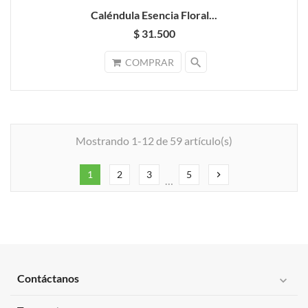
Caléndula Esencia Floral...
$ 31.500
search
COMPRAR
Mostrando 1-12 de 59 artículo(s)
1
2
3
5
chevron_right
…
Contáctanos
expand_more