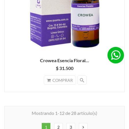
Crowea Esencia Floral...
$ 31.500
search
COMPRAR
Mostrando 1-12 de 28 artículo(s)
1
2
3
chevron_right