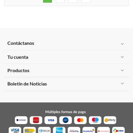
Contáctanos
expand_more
Tu cuenta
expand_more
Productos
expand_more
expand_more
Boletín de Noticias