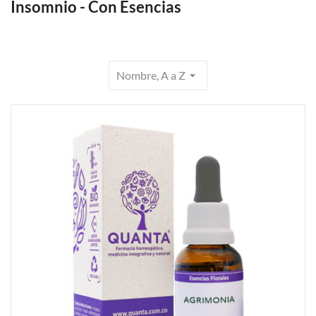
Insomnio - Con Esencias
Nombre, A a Z
arrow_drop_down