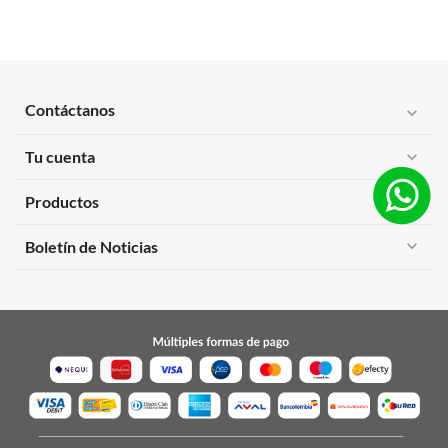
Contáctanos
expand_more
Tu cuenta
expand_more
Productos
expand_more
expand_more
Boletín de Noticias