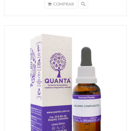
search
COMPRAR