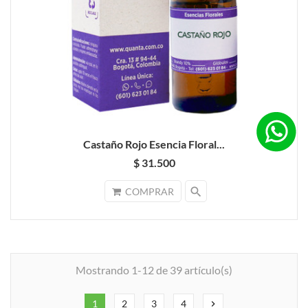
Castaño Rojo Esencia Floral...
$ 31.500
search
COMPRAR
Mostrando 1-12 de 39 artículo(s)
1
2
3
4
chevron_right