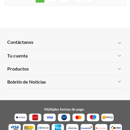
Contáctanos
expand_more
Tu cuenta
expand_more
Productos
expand_more
expand_more
Boletín de Noticias