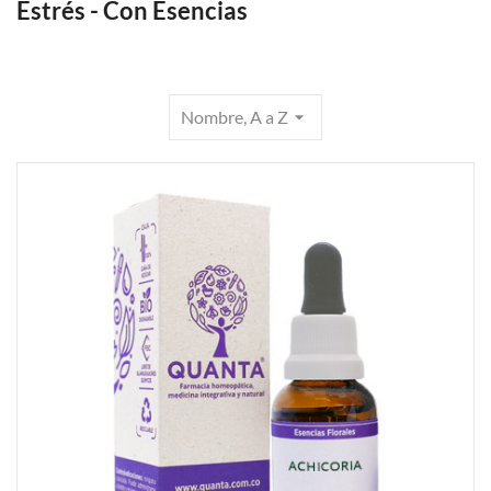
Estrés - Con Esencias
Nombre, A a Z
arrow_drop_down