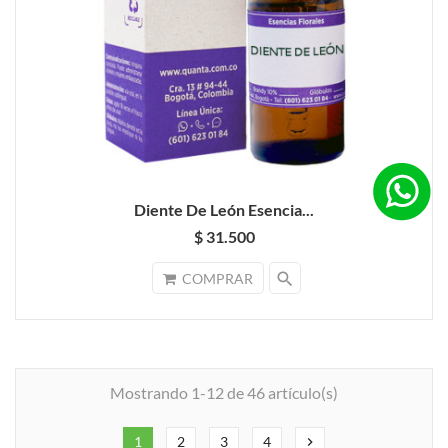
Diente De León Esencia...
$ 31.500
search
COMPRAR
Mostrando 1-12 de 46 artículo(s)
1
2
3
4
chevron_right