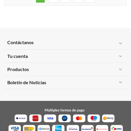
Contáctanos
expand_more
Tu cuenta
expand_more
Productos
expand_more
expand_more
Boletín de Noticias