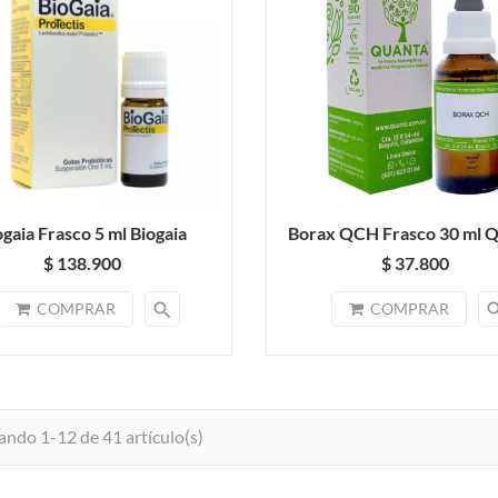
ogaia Frasco 5 ml Biogaia
Borax QCH Frasco 30 ml 
$ 138.900
$ 37.800
search
sea
COMPRAR
COMPRAR
ndo 1-12 de 41 artículo(s)