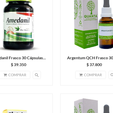
anil Frasco 30 Cápsulas...
Argentum QCH Frasco 30 
$ 39.350
$ 37.800
search
sea
COMPRAR
COMPRAR