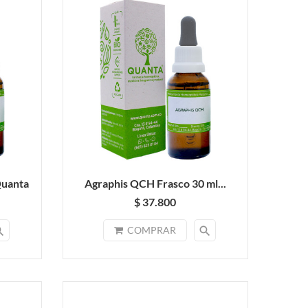
Quanta
Agraphis QCH Frasco 30 ml...
$ 37.800
rch
search
COMPRAR