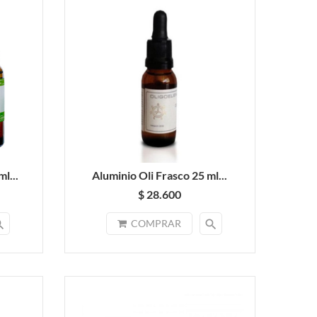
l...
Aluminio Oli Frasco 25 ml...
$ 28.600
rch
search
COMPRAR