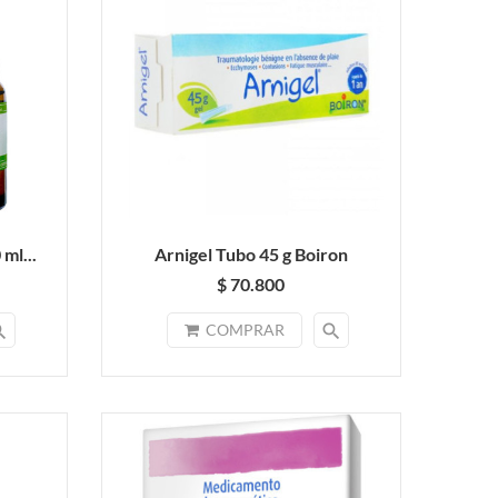
ml...
Arnigel Tubo 45 g Boiron
$ 70.800
rch
search
COMPRAR