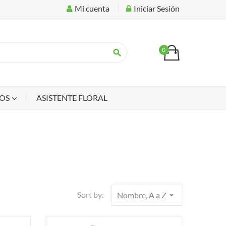
Mi cuenta
Iniciar Sesión
0
search
IOS
ASISTENTE FLORAL
Sort by:
Nombre, A a Z
arrow_drop_down