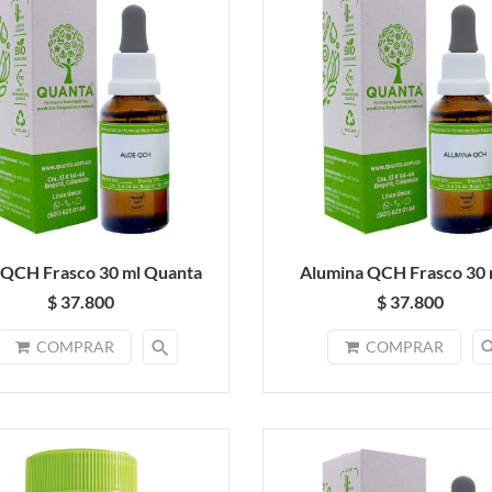
 QCH Frasco 30 ml Quanta
Alumina QCH Frasco 30 m
$ 37.800
$ 37.800
search
sea
COMPRAR
COMPRAR