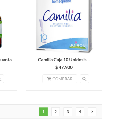
Quanta
Camilia Caja 10 Unidosis...
$ 47.900
rch
search
COMPRAR
1
2
3
4
chevron_right