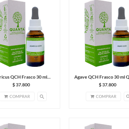
ricus QCH Frasco 30 ml...
Agave QCH Frasco 30 ml 
$ 37.800
$ 37.800
search
sea
COMPRAR
COMPRAR