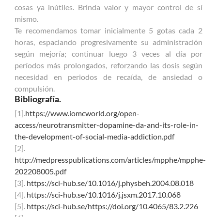
cosas ya inútiles. Brinda valor y mayor control de sí
mismo.
Te recomendamos tomar inicialmente 5 gotas cada 2
horas, espaciando progresivamente su administración
según mejoría; continuar luego 3 veces al día por
períodos más prolongados, reforzando las dosis según
necesidad en periodos de recaída, de ansiedad o
compulsión.
Bibliografía.
[1].
https://www.iomcworld.org/open-
access/neurotransmitter-dopamine-da-and-its-role-in-
the-development-of-social-media-addiction.pdf
[2].
http://medpresspublications.com/articles/mpphe/mpphe-
202208005.pdf
[3].
https://sci-hub.se/10.1016/j.physbeh.2004.08.018
[4].
https://sci-hub.se/10.1016/j.jsxm.2017.10.068
[5].
https://sci-hub.se/https://doi.org/10.4065/83.2.226