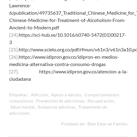
Lawrence-
6/publication/49735637_Traditional_Chinese_Medicine_fo
Chinese-Medicine-for-Treatment-of-Alcoholism-From-
Ancient-to-Modern.pdf
[24].
https://sci-hub.se/10.1016/s0740-5472(01)00217-
3
[25].
http://www.scielo.org.co/pdf/rfmun/v61n3/v61n3a10.p
[26].
https://www.idipron.gov.co/idipron-en-medios-
medicina-alternativa-contra-consumo-drogas
[27].
https://www.idipron.gov.co/atencion-a-la-
ciudadana
Etiquetas :
Adicción
,
Apoyo a adictos
,
Comportamientos
compulsivos
,
Prevención de adicciones
,
Recuperación
,
Salud mental
,
Sustancias adictivas
,
Tratamiento de
adicciones
Posteado en:
Bien Estar en Familia