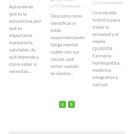
0
Comentarios
Aprenderás
0
Comentarios
Una mirada
qué es la
Descubre cómo
holística para
autoestima, por
identificar si
tratar la
qué es
estás
ansiedad y el
importante
experimentando
miedo.
mantenerla
fatiga mental,
QUANTA
saludable, de
cuáles son sus
Farmacia
qué depende y
causas, qué
homeopática,
cómo saber si
evitar cuando
medicina
necesitas...
te sientes...
integrativa y
natrual.