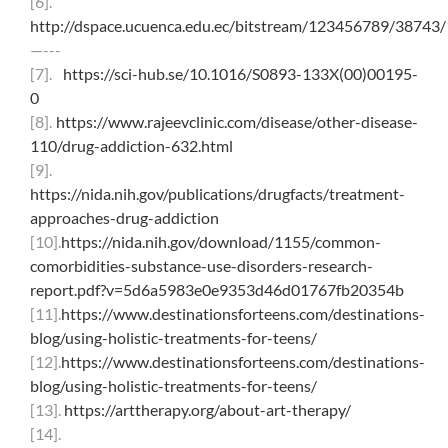
[6].
http://dspace.ucuenca.edu.ec/bitstream/123456789/38743
—---
[7].
https://sci-hub.se/10.1016/S0893-133X(00)00195-
0
[8].
https://www.rajeevclinic.com/disease/other-disease-
110/drug-addiction-632.html
[9].
https://nida.nih.gov/publications/drugfacts/treatment-
approaches-drug-addiction
[10].
https://nida.nih.gov/download/1155/common-
comorbidities-substance-use-disorders-research-
report.pdf?v=5d6a5983e0e9353d46d01767fb20354b
[11].
https://www.destinationsforteens.com/destinations-
blog/using-holistic-treatments-for-teens/
[12].
https://www.destinationsforteens.com/destinations-
blog/using-holistic-treatments-for-teens/
[13].
https://arttherapy.org/about-art-therapy/
[14].