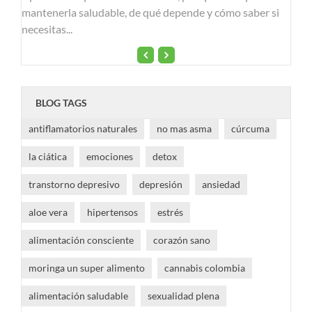
mantenerla saludable, de qué depende y cómo saber si
necesitas...
BLOG TAGS
antiflamatorios naturales
no mas asma
cúrcuma
la ciática
emociones
detox
transtorno depresivo
depresión
ansiedad
aloe vera
hipertensos
estrés
alimentación consciente
corazón sano
moringa un super alimento
cannabis colombia
alimentación saludable
sexualidad plena