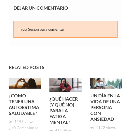
DEJAR UN COMENTARIO
Inicia Sesión para comentar
RELATED POSTS
UN DÍA EN LA
¿COMO
¿QUÉ HACER
VIDA DE UNA
TENER UNA
(Y QUÉ NO)
PERSONA
AUTOESTIMA
PARA LA
CON
SALUDABLE?
FATIGA
ANSIEDAD
1193
views
MENTAL?
1122
views
0
Comentarios
434
views