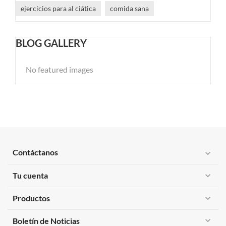
ejercicios para al ciática
comida sana
BLOG GALLERY
No featured images
Contáctanos
expand_more
Tu cuenta
expand_more
Productos
expand_more
expand_more
Boletín de Noticias