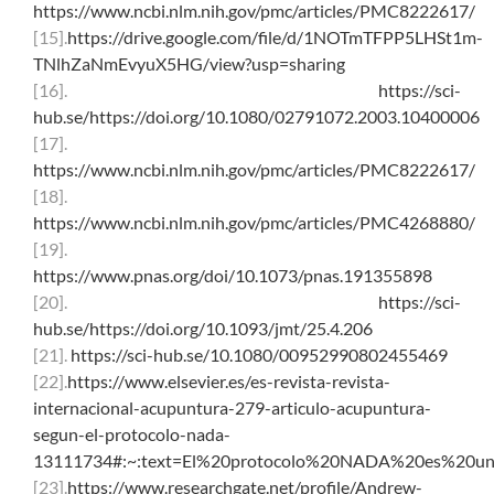
https://www.ncbi.nlm.nih.gov/pmc/articles/PMC8222617/
[15].
https://drive.google.com/file/d/1NOTmTFPP5LHSt1m-
TNlhZaNmEvyuX5HG/view?usp=sharing
[16].
https://sci-
hub.se/https://doi.org/10.1080/02791072.2003.10400006
[17].
https://www.ncbi.nlm.nih.gov/pmc/articles/PMC8222617/
[18].
https://www.ncbi.nlm.nih.gov/pmc/articles/PMC4268880/
[19].
https://www.pnas.org/doi/10.1073/pnas.191355898
[20].
https://sci-
hub.se/https://doi.org/10.1093/jmt/25.4.206
[21].
https://sci-hub.se/10.1080/00952990802455469
[22].
https://www.elsevier.es/es-revista-revista-
internacional-acupuntura-279-articulo-acupuntura-
segun-el-protocolo-nada-
13111734#:~:text=El%20protocolo%20NADA%20es%20un,o
[23].
https://www.researchgate.net/profile/Andrew-