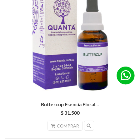
Buttercup Esencia Floral...
$ 31.500
search
COMPRAR