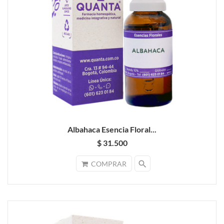
Albahaca Esencia Floral...
$ 31.500
search
COMPRAR