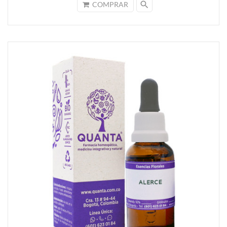
search
COMPRAR