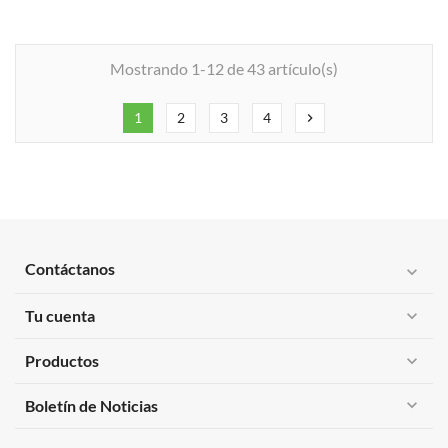
Mostrando 1-12 de 43 artículo(s)
1
2
3
4
chevron_right
Contáctanos
expand_more
Tu cuenta
expand_more
Productos
expand_more
expand_more
Boletín de Noticias