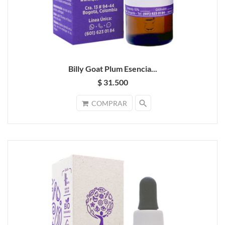
Billy Goat Plum Esencia...
$ 31.500
search
COMPRAR