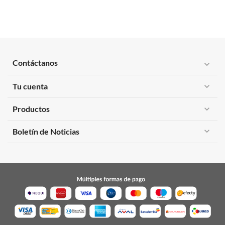
Contáctanos
expand_more
Tu cuenta
expand_more
Productos
expand_more
expand_more
Boletín de Noticias