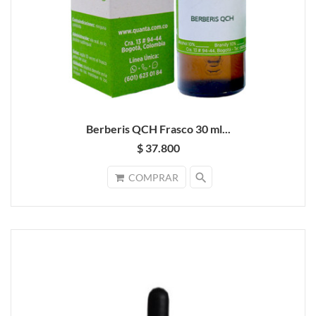
Berberis QCH Frasco 30 ml...
$ 37.800
search
COMPRAR