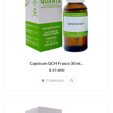
Capsicum QCH Frasco 30 ml...
$ 37.800
search
COMPRAR