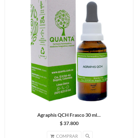
Agraphis QCH Frasco 30 ml...
$ 37.800
search
COMPRAR