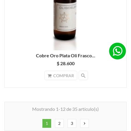
Cobre Oro Plata Oli Frasco...
$ 28.600
search
COMPRAR
Mostrando 1-12 de 35 artículo(s)
1
2
3
chevron_right