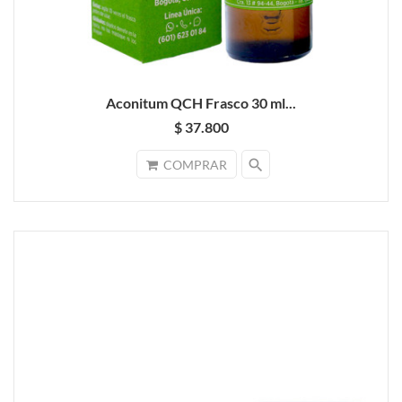
Aconitum QCH Frasco 30 ml...
$ 37.800
search
COMPRAR