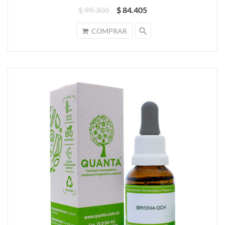
$ 99.300
$ 84.405
search
COMPRAR