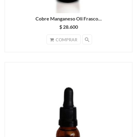
Cobre Manganeso Oli Frasco...
$ 28.600
search
COMPRAR