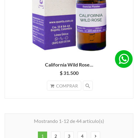
California Wild Rose...
$ 31.500
search
COMPRAR
Mostrando 1-12 de 44 artículo(s)
1
2
3
4
chevron_right