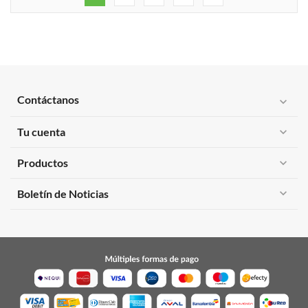
Contáctanos
expand_more
Tu cuenta
expand_more
Productos
expand_more
expand_more
Boletín de Noticias