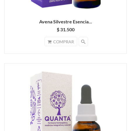
Avena Silvestre Esencia...
$ 31.500
search
COMPRAR