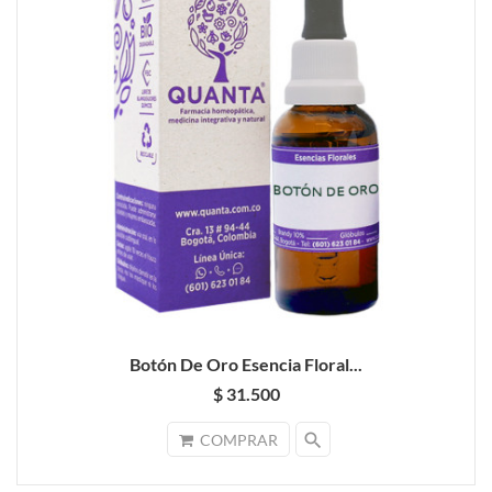
Botón De Oro Esencia Floral...
$ 31.500
search
COMPRAR