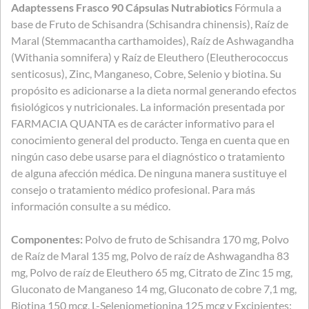
Adaptessens Frasco 90 Cápsulas Nutrabiotics
Fórmula a
base de Fruto de Schisandra (Schisandra chinensis), Raíz de
Maral (Stemmacantha carthamoides), Raíz de Ashwagandha
(Withania somnifera) y Raíz de Eleuthero (Eleutherococcus
senticosus), Zinc, Manganeso, Cobre, Selenio y biotina. Su
propósito es adicionarse a la dieta normal generando efectos
fisiológicos y nutricionales. La información presentada por
FARMACIA QUANTA es de carácter informativo para el
conocimiento general del producto. Tenga en cuenta que en
ningún caso debe usarse para el diagnóstico o tratamiento
de alguna afección médica. De ninguna manera sustituye el
consejo o tratamiento médico profesional. Para más
información consulte a su médico.
Componentes:
Polvo de fruto de Schisandra 170 mg, Polvo
de Raíz de Maral 135 mg, Polvo de raíz de Ashwagandha 83
mg, Polvo de raíz de Eleuthero 65 mg, Citrato de Zinc 15 mg,
Gluconato de Manganeso 14 mg, Gluconato de cobre 7,1 mg,
Biotina 150 mcg, L-Seleniometionina 125 mcg y Excipientes: