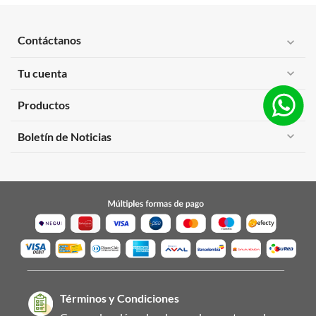
Contáctanos
expand_more
Tu cuenta
expand_more
Productos
expand_more
expand_more
Boletín de Noticias
Términos y Condiciones