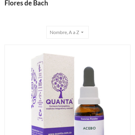
Flores de Bach
Nombre, A a Z
arrow_drop_down