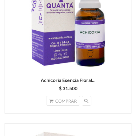
Achicoria Esencia Floral...
$ 31.500
search
COMPRAR