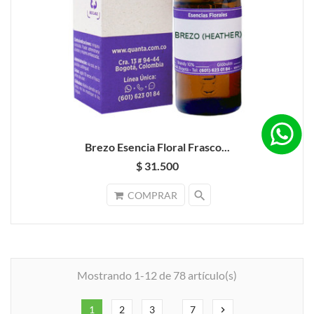
Brezo Esencia Floral Frasco...
$ 31.500
search
COMPRAR
Mostrando 1-12 de 78 artículo(s)
1
2
3
7
chevron_right