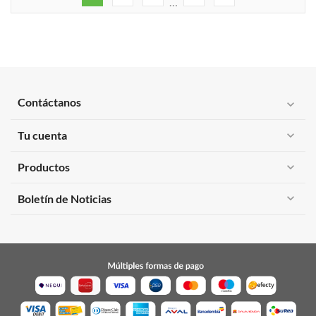
…
Contáctanos
expand_more
Tu cuenta
expand_more
Productos
expand_more
expand_more
Boletín de Noticias