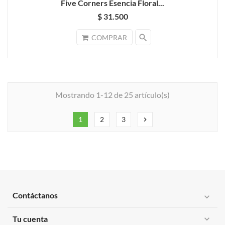
Five Corners Esencia Floral...
$ 31.500
search
COMPRAR
Mostrando 1-12 de 25 artículo(s)
1
2
3
chevron_right
Contáctanos
expand_more
Tu cuenta
expand_more