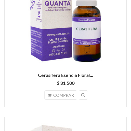
Cerasifera Esencia Floral...
$ 31.500
search
COMPRAR