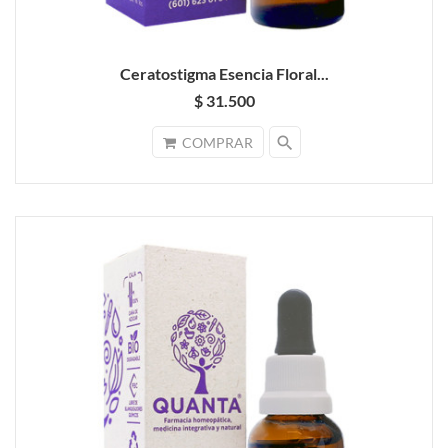
Ceratostigma Esencia Floral...
$ 31.500
search
COMPRAR