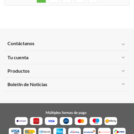
Contáctanos
expand_more
Tu cuenta
expand_more
Productos
expand_more
expand_more
Boletín de Noticias