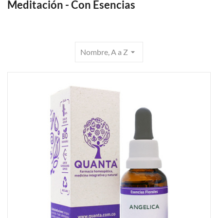
Meditación - Con Esencias
Nombre, A a Z
arrow_drop_down