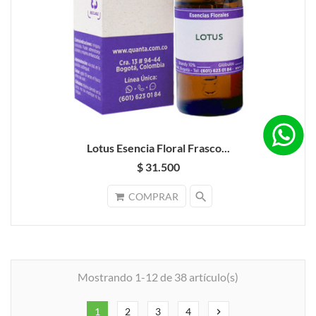
Lotus Esencia Floral Frasco...
$ 31.500
search
COMPRAR
Mostrando 1-12 de 38 artículo(s)
1
2
3
4
chevron_right