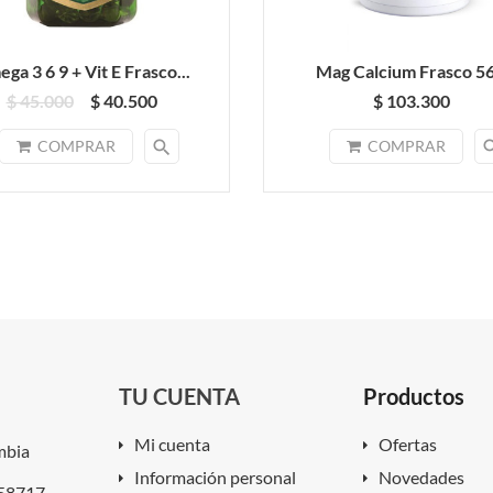
ga 3 6 9 + Vit E Frasco...
Mag Calcium Frasco 56.
$ 45.000
$ 40.500
$ 103.300
search
sea
COMPRAR
COMPRAR
TU CUENTA
Productos
Mi cuenta
Ofertas
mbia
Información personal
Novedades
858717