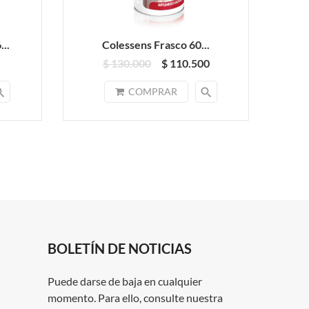
..
Colessens Frasco 60...
O
$ 130.000
$ 110.500
rch
search
COMPRAR
BOLETÍN DE NOTICIAS
Puede darse de baja en cualquier
momento. Para ello, consulte nuestra