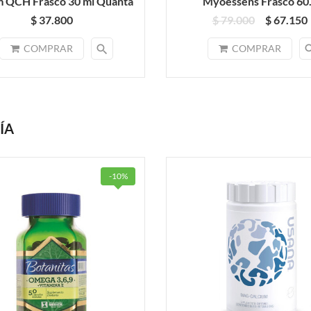
 QCH Frasco 30 ml Quanta
Myoessens Frasco 60.
$ 37.800
$ 79.000
$ 67.150
search
sea
COMPRAR
COMPRAR
ÍA
-10%