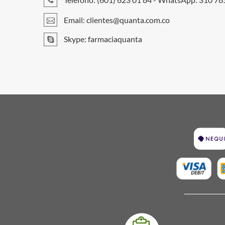
Email:
clientes@quanta.com.co
Skype: farmaciaquanta