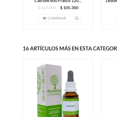
Calcium 600 Frasco 120...
Ledum
$ 117.000
$ 105.300
search
COMPRAR
16 ARTÍCULOS MÁS EN ESTA CATEGOR