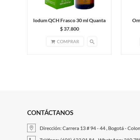
Iodum QCH Frasco 30 ml Quanta
Ome
$ 37.800
search
COMPRAR
CONTÁCTANOS
Dirección: Carrera 13 # 94 - 44 , Bogotá - Colo
Teléfono: (601) 623 01 84 - WhatsApp: 310 7