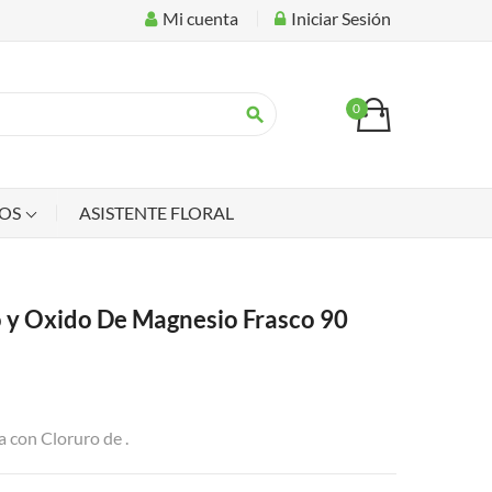
Mi cuenta
Iniciar Sesión
0
search
IOS
ASISTENTE FLORAL
 y Oxido De Magnesio Frasco 90
 con Cloruro de .