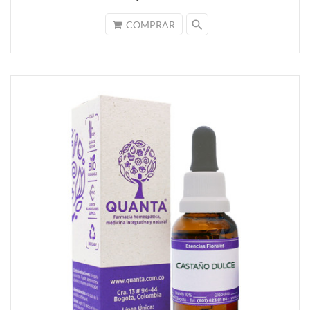
search
COMPRAR