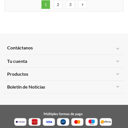
1
2
3
chevron_right
Contáctanos
expand_more
Tu cuenta
expand_more
Productos
expand_more
expand_more
Boletín de Noticias