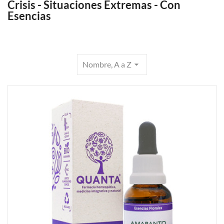
Crisis - Situaciones Extremas - Con
Esencias
Nombre, A a Z
arrow_drop_down