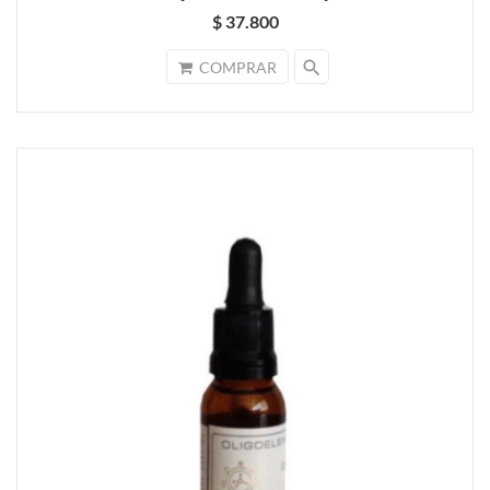
$ 37.800
search
COMPRAR