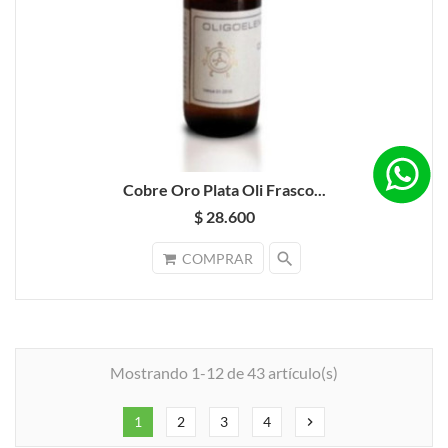
Cobre Oro Plata Oli Frasco...
$ 28.600
search
COMPRAR
Mostrando 1-12 de 43 artículo(s)
1
2
3
4
chevron_right