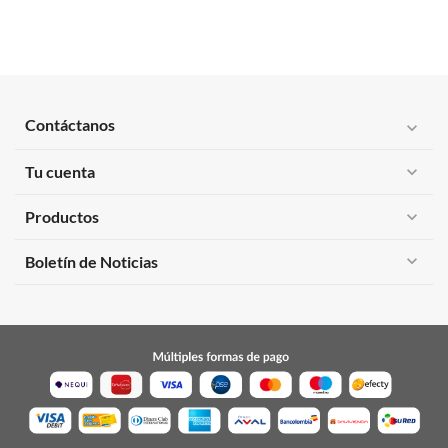
Contáctanos
expand_more
Tu cuenta
expand_more
Productos
expand_more
expand_more
Boletín de Noticias