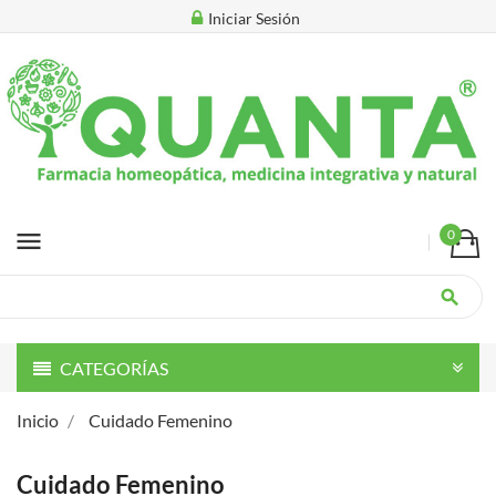
Iniciar Sesión
menu
0
search
CATEGORÍAS
Inicio
Cuidado Femenino
Cuidado Femenino