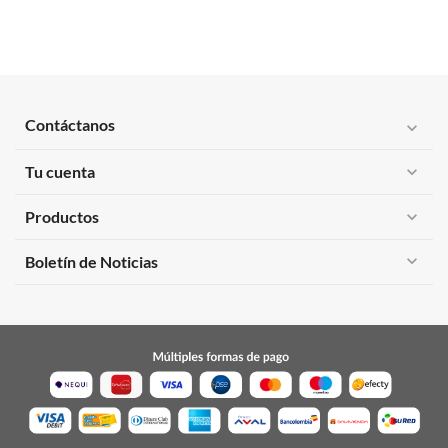
Contáctanos
expand_more
Tu cuenta
expand_more
Productos
expand_more
expand_more
Boletín de Noticias