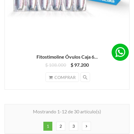
Fitostimoline Óvulos Caja 6...
$ 108.000
$ 97.200
search
COMPRAR
Mostrando 1-12 de 30 artículo(s)
1
2
3
chevron_right