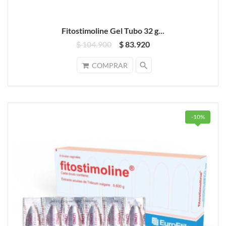
Fitostimoline Gel Tubo 32 g...
$ 104.900
$ 83.920
search
COMPRAR
-10%