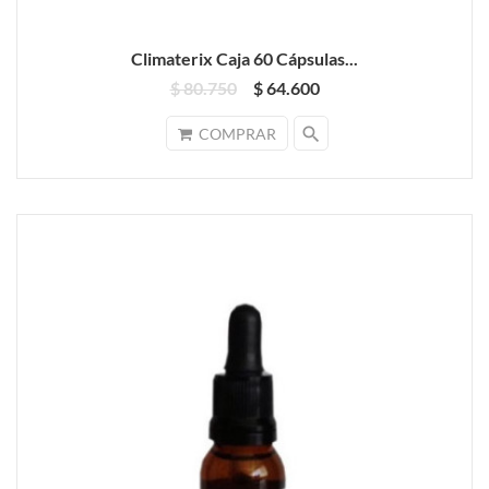
Climaterix Caja 60 Cápsulas...
$ 80.750
$ 64.600
search
COMPRAR