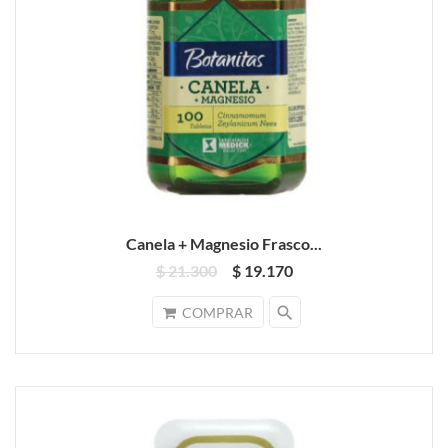
Canela + Magnesio Frasco...
$ 21.300
$ 19.170
search
COMPRAR