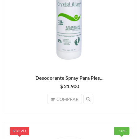
Desodorante Spray Para Pies...
$ 21.900
search
COMPRAR
NUEVO
-10%