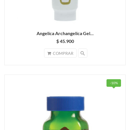
Angelica Archangelica Gel...
$ 45.900
search
COMPRAR
-10%