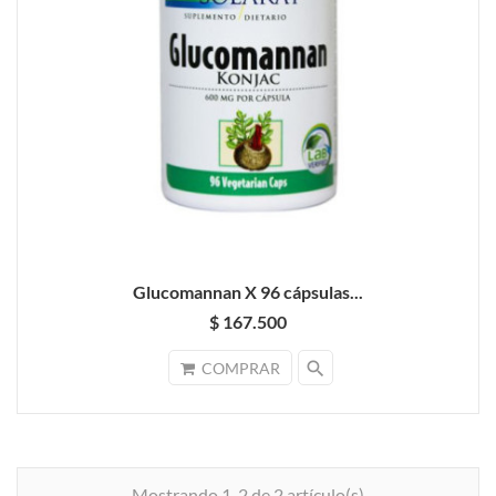
Glucomannan X 96 cápsulas...
$ 167.500
search
COMPRAR
Mostrando 1-2 de 2 artículo(s)