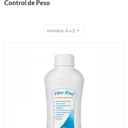
Control de Peso
Nombre, A a Z
arrow_drop_down