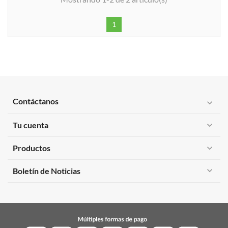
1
Contáctanos
expand_more
Tu cuenta
expand_more
Productos
expand_more
expand_more
Boletín de Noticias