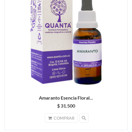
Amaranto Esencia Floral...
$ 31.500
search
COMPRAR