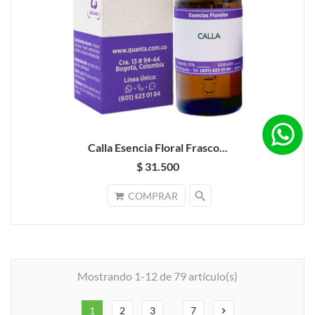
Calla Esencia Floral Frasco...
$ 31.500
search
COMPRAR
Mostrando 1-12 de 79 artículo(s)
1
2
3
7
chevron_right