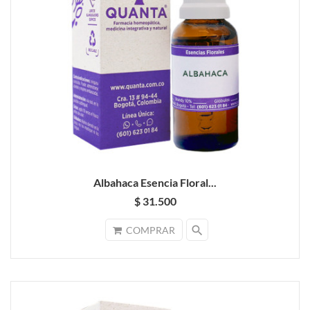
Albahaca Esencia Floral...
$ 31.500
search
COMPRAR