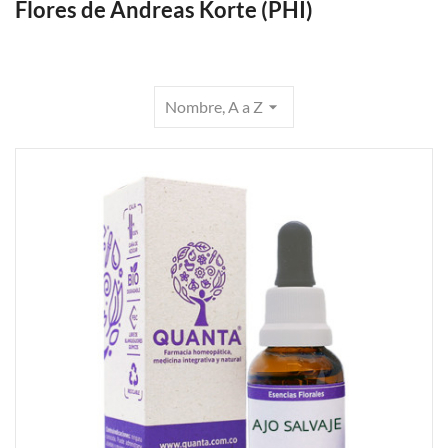
Flores de Andreas Korte (PHI)
Nombre, A a Z
arrow_drop_down