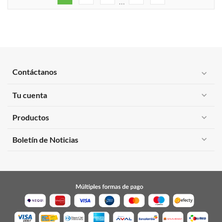
…
Contáctanos
expand_more
Tu cuenta
expand_more
Productos
expand_more
expand_more
Boletín de Noticias