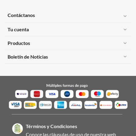
Contáctanos
expand_more
Tu cuenta
expand_more
Productos
expand_more
expand_more
Boletín de Noticias
Términos y Condiciones
Conoce las cláusulas de uso de nuestra web