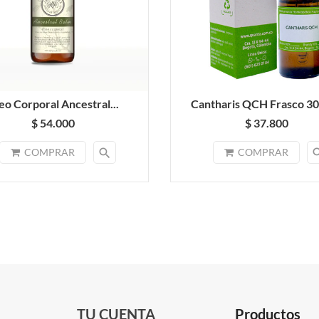
eo Corporal Ancestral...
Cantharis QCH Frasco 30 
$ 54.000
$ 37.800
search
sea
COMPRAR
COMPRAR
TU CUENTA
Productos