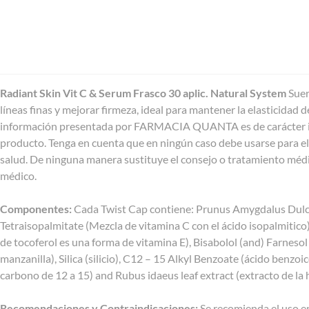
Radiant Skin Vit C & Serum Frasco 30 aplic. Natural System
Suer
líneas finas y mejorar firmeza, ideal para mantener la elasticidad 
información presentada por FARMACIA QUANTA es de carácter in
producto. Tenga en cuenta que en ningún caso debe usarse para el
salud. De ninguna manera sustituye el consejo o tratamiento médi
médico.
Componentes:
Cada Twist Cap contiene: Prunus Amygdalus Dulci
Tetraisopalmitate (Mezcla de vitamina C con el ácido isopalmitico)
de tocoferol es una forma de vitamina E), Bisabolol (and) Farnesol (
manzanilla), Silica (silicio), C12 – 15 Alkyl Benzoate (ácido benzo
carbono de 12 a 15) and Rubus idaeus leaf extract (extracto de la 
Recomendaciones y Contraindicaciones:
Se recomienda el uso en 