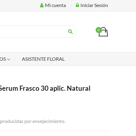
Mi cuenta
Iniciar Sesión
0
search
IOS
ASISTENTE FLORAL
Serum Frasco 30 aplic. Natural
producidas por envejecimiento.