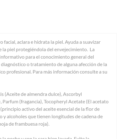
o facial, aclara e hidrata la piel. Ayuda a suavizar
de la piel protegiéndola del envejecimiento. La
formativo para el conocimiento general del
 diagnóstico o tratamiento de alguna afección de la
co profesional. Para más información consulte a su
s (Aceite de almendra dulce), Ascorbyl
, Parfum (fragancia), Tocopheryl Acetate (El acetato
principio activo del aceite esencial de la flor de
ico y alcoholes que tienen longitudes de cadena de
hoja de frambuesa roja).
la noche y con la cara bien lavada. Evite la