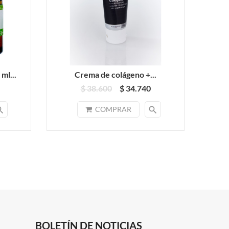
ml...
Crema de colágeno +...
$ 38.600
$ 34.740
rch
search
COMPRAR
BOLETÍN DE NOTICIAS