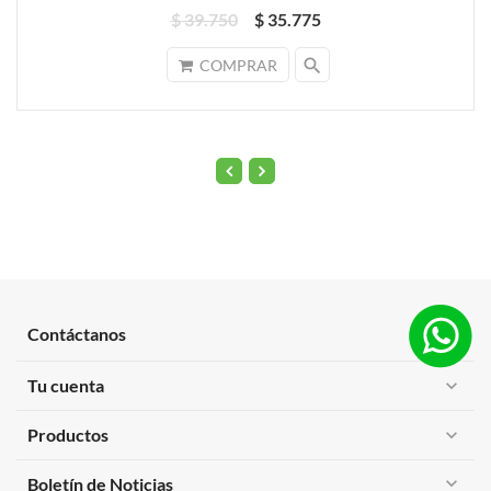
$ 39.750
$ 35.775
search
COMPRAR
Contáctanos
expand_more
Tu cuenta
expand_more
Productos
expand_more
expand_more
Boletín de Noticias