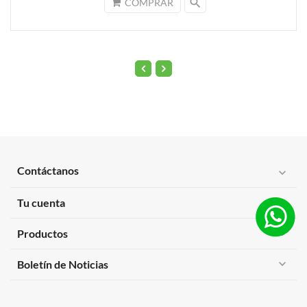
search
COMPRAR
Contáctanos
expand_more
Tu cuenta
expand_more
Productos
expand_more
expand_more
Boletín de Noticias