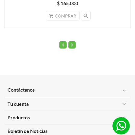
$ 165.000
search
COMPRAR
Contáctanos
expand_more
Tu cuenta
expand_more
Productos
expand_more
expand_more
Boletín de Noticias