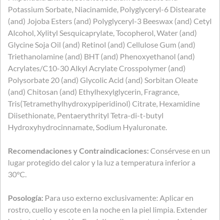
Potassium Sorbate, Niacinamide, Polyglyceryl-6 Distearate
(and) Jojoba Esters (and) Polyglyceryl-3 Beeswax (and) Cetyl
Alcohol, Xylityl Sesquicaprylate, Tocopherol, Water (and)
Glycine Soja Oil (and) Retinol (and) Cellulose Gum (and)
Triethanolamine (and) BHT (and) Phenoxyethanol (and)
Acrylates/C10-30 Alkyl Acrylate Crosspolymer (and)
Polysorbate 20 (and) Glycolic Acid (and) Sorbitan Oleate
(and) Chitosan (and) Ethylhexylglycerin, Fragrance,
Tris(Tetramethylhydroxypiperidinol) Citrate, Hexamidine
Diisethionate, Pentaerythrityl Tetra-di-t-butyl
Hydroxyhydrocinnamate, Sodium Hyaluronate.
Recomendaciones y Contraindicaciones:
Consérvese en un
lugar protegido del calor y la luz a temperatura inferior a
30°C.
Posología:
Para uso externo exclusivamente: Aplicar en
rostro, cuello y escote en la noche en la piel limpia. Extender