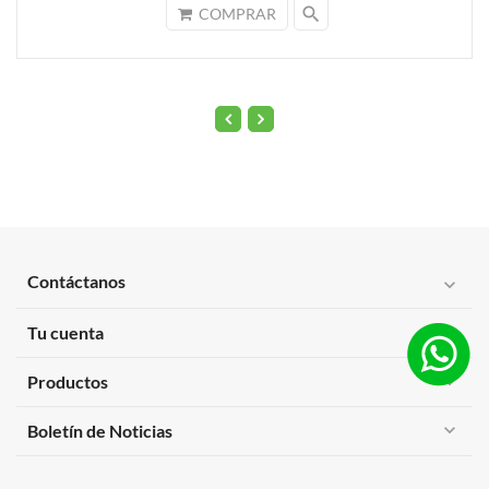
search
COMPRAR
Contáctanos
expand_more
Tu cuenta
expand_more
Productos
expand_more
expand_more
Boletín de Noticias