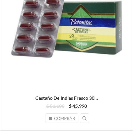
Castaño De Indias Frasco 30...
$ 51.100
$ 45.990
search
COMPRAR