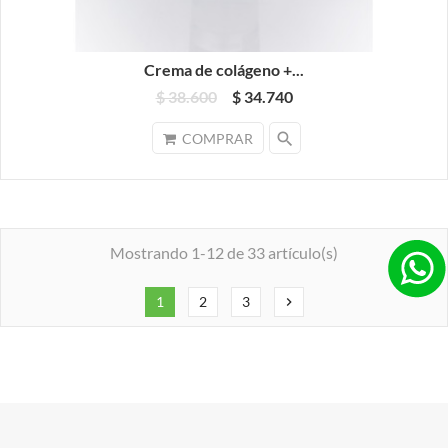
Crema de colágeno +...
$ 38.600
$ 34.740
search
COMPRAR
Mostrando 1-12 de 33 artículo(s)
1
2
3
chevron_right