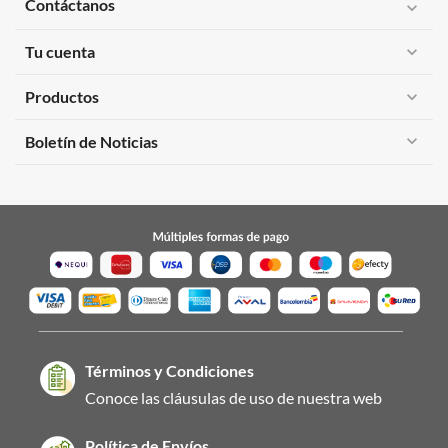
Contáctanos
expand_more
Tu cuenta
expand_more
Productos
expand_more
expand_more
Boletín de Noticias
Términos y Condiciones
Conoce las cláusulas de uso de nuestra web
Política de Envíos