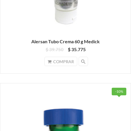
Alersan Tubo Crema 60 g Medick
$ 39.750
$ 35.775
search
COMPRAR
-10%