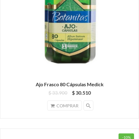
Ajo Frasco 80 Cápsulas Medick
$ 33.900
$ 30.510
search
COMPRAR
-10%