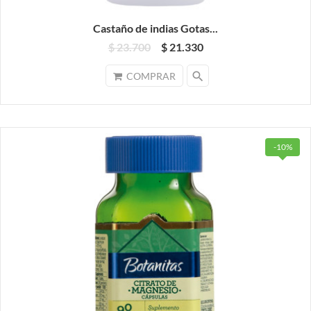
Castaño de indias Gotas...
$ 23.700
$ 21.330
search
COMPRAR
-10%