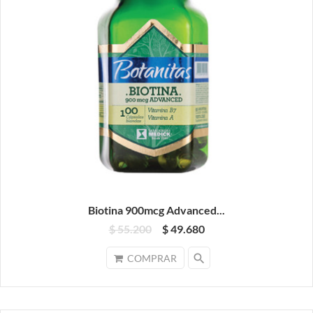
Biotina 900mcg Advanced...
$ 55.200
$ 49.680
search
COMPRAR