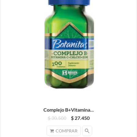
Complejo B+Vitamina...
$ 30.500
$ 27.450
search
COMPRAR