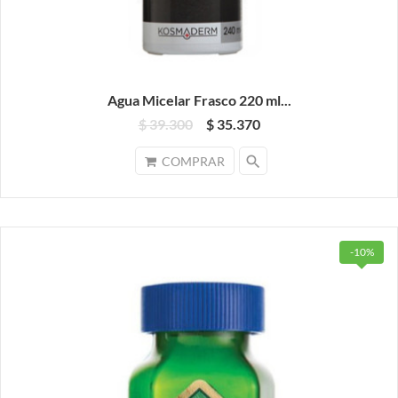
Agua Micelar Frasco 220 ml...
$ 39.300
$ 35.370
search
COMPRAR
-10%