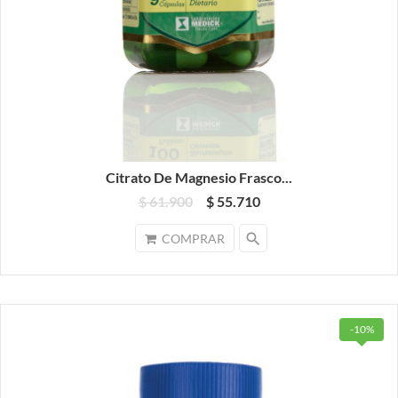
Citrato De Magnesio Frasco...
$ 61.900
$ 55.710
search
COMPRAR
-10%