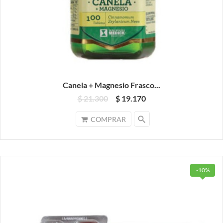
Canela + Magnesio Frasco...
$ 21.300
$ 19.170
search
COMPRAR
-10%