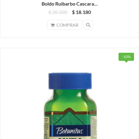
Boldo Ruibarbo Cascara...
$ 20.200
$ 18.180
search
COMPRAR
-10%