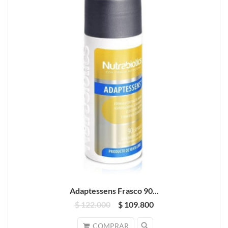
Adaptessens Frasco 90...
$ 122.000
$ 109.800
search
COMPRAR