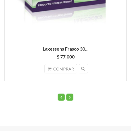
Laxessens Frasco 30...
$ 77.000
search
COMPRAR