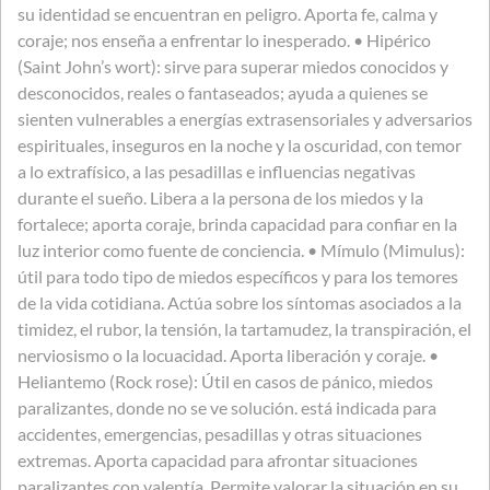
su identidad se encuentran en peligro. Aporta fe, calma y
coraje; nos enseña a enfrentar lo inesperado. • Hipérico
(Saint John’s wort): sirve para superar miedos conocidos y
desconocidos, reales o fantaseados; ayuda a quienes se
sienten vulnerables a energías extrasensoriales y adversarios
espirituales, inseguros en la noche y la oscuridad, con temor
a lo extrafísico, a las pesadillas e influencias negativas
durante el sueño. Libera a la persona de los miedos y la
fortalece; aporta coraje, brinda capacidad para confiar en la
luz interior como fuente de conciencia. • Mímulo (Mimulus):
útil para todo tipo de miedos específicos y para los temores
de la vida cotidiana. Actúa sobre los síntomas asociados a la
timidez, el rubor, la tensión, la tartamudez, la transpiración, el
nerviosismo o la locuacidad. Aporta liberación y coraje. •
Heliantemo (Rock rose): Útil en casos de pánico, miedos
paralizantes, donde no se ve solución. está indicada para
accidentes, emergencias, pesadillas y otras situaciones
extremas. Aporta capacidad para afrontar situaciones
paralizantes con valentía. Permite valorar la situación en su