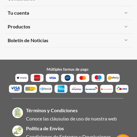
Tu cuenta
expand_more
Productos
expand_more
expand_more
Boletín de Noticias
Términos y Condiciones
Conoce las cláusulas de uso de nuestra web
Política de Envíos
Condiciones de Entregas y Devoluciones