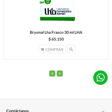
Bryonal Lha Frasco 30 ml LHA
$ 65.150
search
COMPRAR
Contáctanos
expand_more