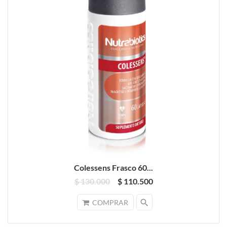
Colessens Frasco 60...
$ 130.000
$ 110.500
search
COMPRAR