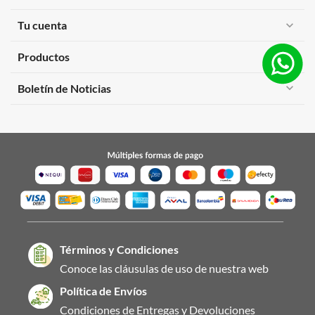
Tu cuenta
expand_more
Productos
expand_more
expand_more
Boletín de Noticias
Términos y Condiciones
Conoce las cláusulas de uso de nuestra web
Política de Envíos
Condiciones de Entregas y Devoluciones