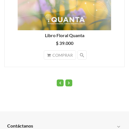
Libro Floral Quanta
$ 39.000
search
COMPRAR
Contáctanos
expand_more