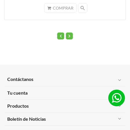
search
COMPRAR
Contáctanos
expand_more
Tu cuenta
expand_more
Productos
expand_more
expand_more
Boletín de Noticias