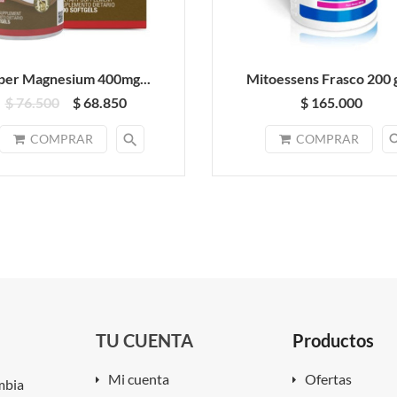
per Magnesium 400mg...
Mitoessens Frasco 200 g
$ 76.500
$ 68.850
$ 165.000
search
sea
COMPRAR
COMPRAR
TU CUENTA
Productos
Mi cuenta
Ofertas
mbia