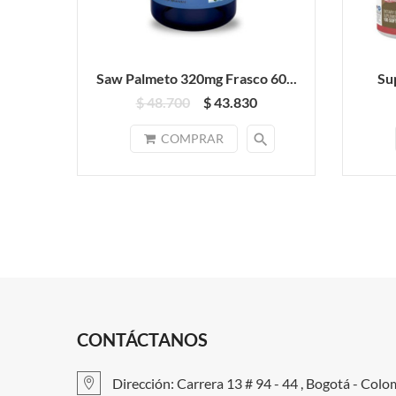
Saw Palmeto 320mg Frasco 60...
Su
$ 48.700
$ 43.830
search
COMPRAR
CONTÁCTANOS
Dirección: Carrera 13 # 94 - 44 , Bogotá - Colo