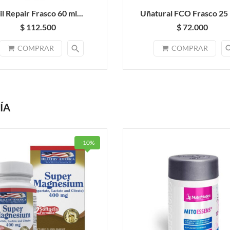
l Repair Frasco 60 ml...
Uñatural FCO Frasco 25 m
$ 112.500
$ 72.000
search
sea
COMPRAR
COMPRAR
ÍA
-10%