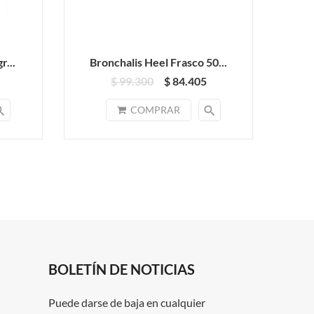
r...
Bronchalis Heel Frasco 50...
Aco
$ 99.300
$ 84.405
rch
search
COMPRAR
BOLETÍN DE NOTICIAS
Puede darse de baja en cualquier