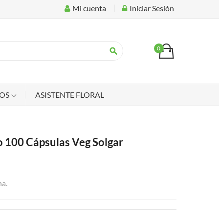
Mi cuenta
Iniciar Sesión
0
search
IOS
ASISTENTE FLORAL
o 100 Cápsulas Veg Solgar
na.