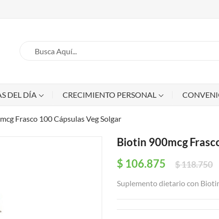
S DEL DÍA
CRECIMIENTO PERSONAL
CONVEN
0mcg Frasco 100 Cápsulas Veg Solgar
Biotin 900mcg Frasc
$ 106.875
$ 118.750
Suplemento dietario con Bioti