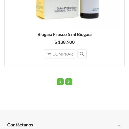
Biogaia Frasco 5 ml Biogaia
$ 138.900
search
COMPRAR
Contáctanos
expand_more