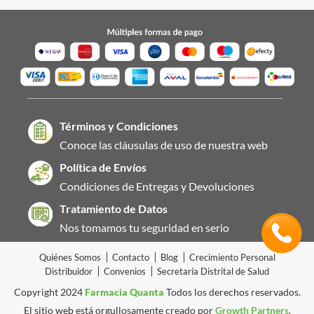
Términos y Condiciones
Conoce las cláusulas de uso de nuestra web
Política de Envíos
Condiciones de Entregas y Devoluciones
Tratamiento de Datos
Nos tomamos tu seguridad en serio
Quiénes Somos
Contacto
Blog
Crecimiento Personal
Distribuidor
Convenios
Secretaría Distrital de Salud
Copyright 2024
Farmacia Quanta
Todos los derechos reservados.
El sitio web está orgullosamente creado por
Growth Partners
.