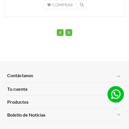
search
COMPRAR
Contáctanos
expand_more
Tu cuenta
expand_more
Productos
expand_more
expand_more
Boletín de Noticias