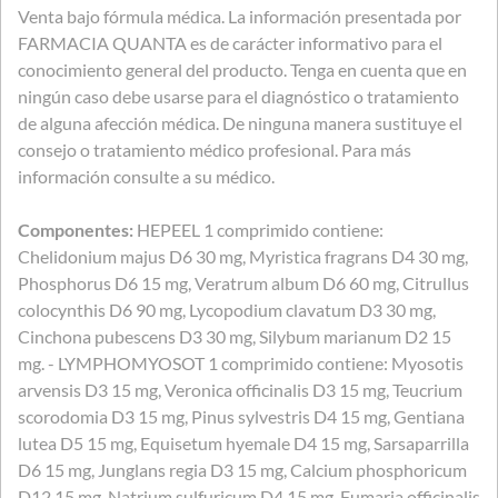
Venta bajo fórmula médica. La información presentada por
FARMACIA QUANTA es de carácter informativo para el
conocimiento general del producto. Tenga en cuenta que en
ningún caso debe usarse para el diagnóstico o tratamiento
de alguna afección médica. De ninguna manera sustituye el
consejo o tratamiento médico profesional. Para más
información consulte a su médico.
Componentes:
HEPEEL 1 comprimido contiene:
Chelidonium majus D6 30 mg, Myristica fragrans D4 30 mg,
Phosphorus D6 15 mg, Veratrum album D6 60 mg, Citrullus
colocynthis D6 90 mg, Lycopodium clavatum D3 30 mg,
Cinchona pubescens D3 30 mg, Silybum marianum D2 15
mg. - LYMPHOMYOSOT 1 comprimido contiene: Myosotis
arvensis D3 15 mg, Veronica officinalis D3 15 mg, Teucrium
scorodomia D3 15 mg, Pinus sylvestris D4 15 mg, Gentiana
lutea D5 15 mg, Equisetum hyemale D4 15 mg, Sarsaparrilla
D6 15 mg, Junglans regia D3 15 mg, Calcium phosphoricum
D12 15 mg, Natrium sulfuricum D4 15 mg, Fumaria officinalis