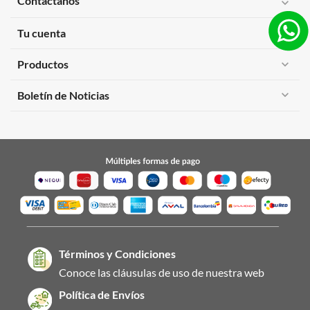
Contáctanos
expand_more
Tu cuenta
expand_more
Productos
expand_more
expand_more
Boletín de Noticias
Términos y Condiciones
Conoce las cláusulas de uso de nuestra web
Política de Envíos