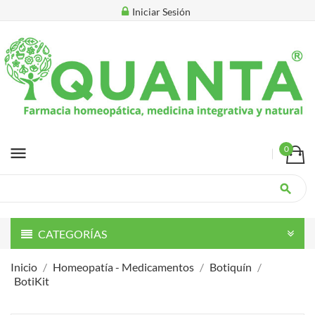
Iniciar Sesión
menu
0
search
CATEGORÍAS
Inicio
Homeopatía - Medicamentos
Botiquín
BotiKit